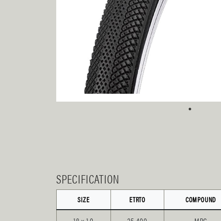
SPECIFICATION
SIZE
ETRTO
COMPOUND
18 x 1.0
25-400
MPC