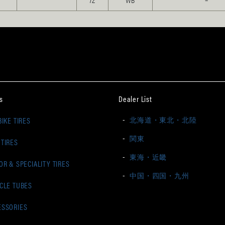
s
Dealer List
-
北海道・東北・北陸
BIKE TIRES
-
関東
 TIRES
-
東海・近畿
OR & SPECIALITY TIRES
-
中国・四国・九州
YCLE TUBES
ESSORIES