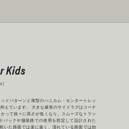
r Kids
ax)
のトレッドパターンと薄型のハニカム・センタートレッ
抑えています。 大きな菱形のサイドラグはコーナ
向かって徐々に高さが低くなり、スムーズなトラン
ードパックや舗装路での使用を想定して設計された
ERは、乾いた路面では楽に速く、濡れている路面では効