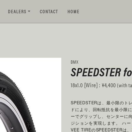
DEALERS
CONTACT
HOME
BMX
SPEEDSTER fo
18x1.0 [Wire] : ¥4,400
(with t
SPEEDSTERは、最小限
ドにより、回転抵抗を最小限に
ーでグリップし、センターに
ジションを実現します。 ハ
VEE TIREのSPEEDST